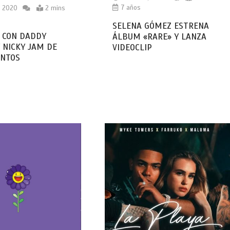
7 años
, 2020
2 mins
SELENA GÓMEZ ESTRENA
 CON DADDY
ÁLBUM «RARE» Y LANZA
 NICKY JAM DE
VIDEOCLIP
UNTOS