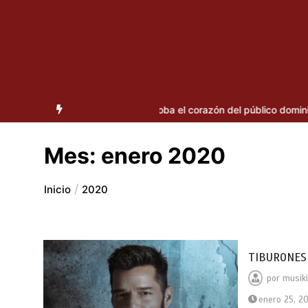
 Pausini se roba el corazón del público dominicano
Últimas noti
Mes:
enero 2020
Inicio
2020
TIBURONES
por
musik
enero 25, 2