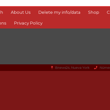
sh
About Us
Delete my info/data
Shop
C
ons
Privacy Policy
Bnews24, Nueva York
Númer