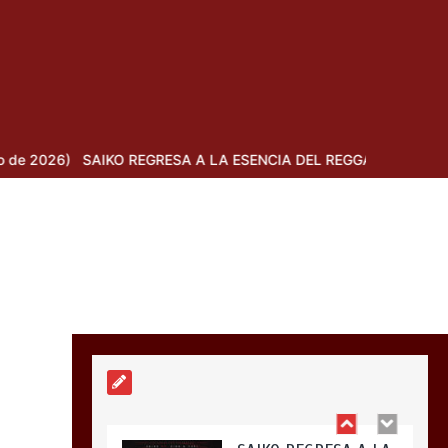
entretenimiento (29
de marzo de 2026)
5 mins
Últimas noticias
GRESA A LA ESENCIA DEL REGGAETÓN CLÁSICO CON “ELLAELLA”
de música y
entretenimiento (22
de marzo de 2026)
4 mins
SAIKO REGRESA A LA
ESENCIA DEL
REGGAETÓN CLÁSICO
CON “ELLAELLA”
JUNTO A ZION Y YAPI
3 mins