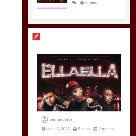
de música y
entretenimiento (22
de marzo de 2026)
4 mins
SAIKO REGRESA A LA
ESENCIA DEL
REGGAETÓN CLÁSICO
CON “ELLAELLA”
JUNTO A ZION Y YAPI
3 mins
Laura Pausini se roba
el corazón del público
dominicano
por
musikito
3 mins
junio 2, 2026
3 mins
2 meses