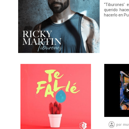
“Tiburones’ 
querido hace
hacerlo en Pu
por
mus