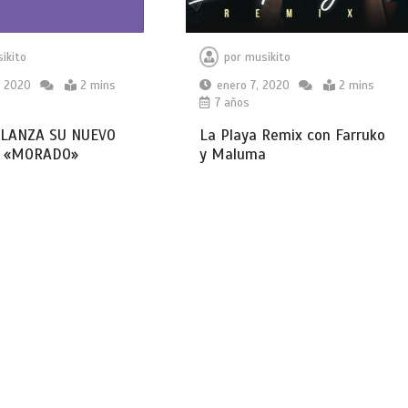
ikito
por
musikito
, 2020
2 mins
enero 7, 2020
2 mins
7 años
 LANZA SU NUEVO
La Playa Remix con Farruko
O «MORADO»
y Maluma