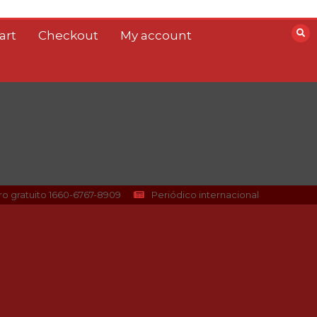
art
Checkout
My account
Laura Pausini se roba
el corazón del público
dominicano
o gratuito 1660-6767-8909
Periódico internacional
3 mins
Últimas noticias
de música y