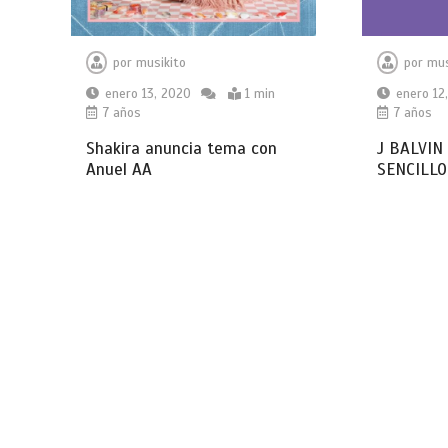
por
musikito
por
mus
enero 13, 2020
1 min
enero 12
7 años
7 años
Shakira anuncia tema con
J BALVIN
Anuel AA
SENCILL