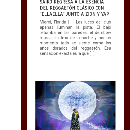
SAIKO REGRESA A LA ESENCIA
DEL REGGAETÓN CLÁSICO CON
“ELLAELLA” JUNTO A ZION Y YAPI
Miami, Florida | — Las luces del club
Últimas noticias
apenas iluminan la pista. El bajo
de música y
retumba en las paredes, el dembow
entretenimiento (29
marca el ritmo de la noche y por un
momento todo se siente como los
de marzo de 2026)
años dorados del reggaetón. Esa
5 mins
sensación exacta es la que […]