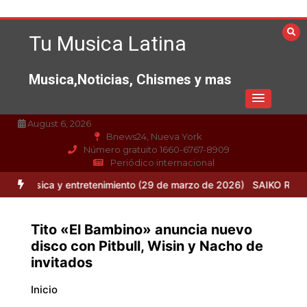
Saltar
al
Tu Musica Latina
contenido
Musica,Noticias, Chismes y mas
August 6, 2026
Bnews24, Nueva York
Número gratuito 1660-6767-8909
Periódico internacional
ca y entretenimiento (29 de marzo de 2026)
SAIKO REGRESA A LA
Tito «El Bambino» anuncia nuevo
disco con Pitbull, Wisin y Nacho de
invitados
Inicio