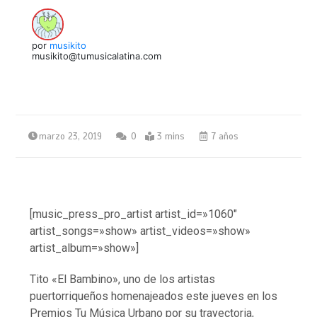
por
musikito
musikito@tumusicalatina.com
marzo 23, 2019
0
3 mins
7 años
[music_press_pro_artist artist_id=»1060″
artist_songs=»show» artist_videos=»show»
artist_album=»show»]
Tito «El Bambino», uno de los artistas
puertorriqueños homenajeados este jueves en los
Premios Tu Música Urbano por su trayectoria,