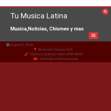
Saltar
al
Tu Musica Latina
contenido
Musica,Noticias, Chismes y mas
August 9, 2026
Bnews24, Nueva York
Número gratuito 1660-6767-8909
Periódico internacional