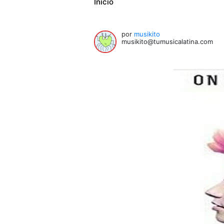
Inicio
por
musikito
musikito@tumusicalatina.com