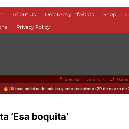
sh
About Us
Delete my info/data
Shop
C
ons
Privacy Policy
Bnews24, Nueva York
Númer
 de música y entretenimiento (29 de marzo de 2026)
SAIKO REGRE
ta ‘Esa boquita’