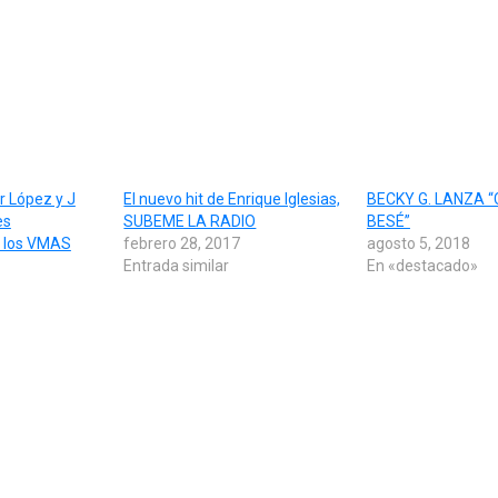
r López y J
El nuevo hit de Enrique Iglesias,
BECKY G. LANZA 
es
SUBEME LA RADIO
BESÉ”
e los VMAS
febrero 28, 2017
agosto 5, 2018
Entrada similar
En «destacado»