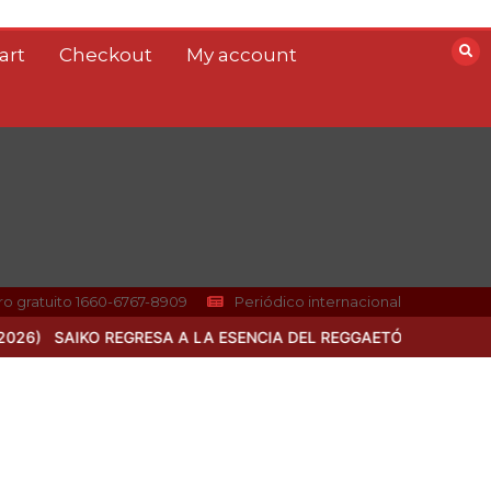
art
Checkout
My account
o gratuito 1660-6767-8909
Periódico internacional
SA A LA ESENCIA DEL REGGAETÓN CLÁSICO CON “ELLAELLA” JU