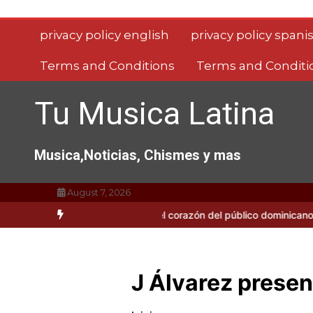
Saltar
al
privacy policy english
privacy policy spani
contenido
Terms and Conditions
Terms and Conditi
Tu Musica Latina
Musica,Noticias, Chismes y mas
August 7, 2026
usini se roba el corazón del público dominicano
Últimas noticias
J Álvarez presen