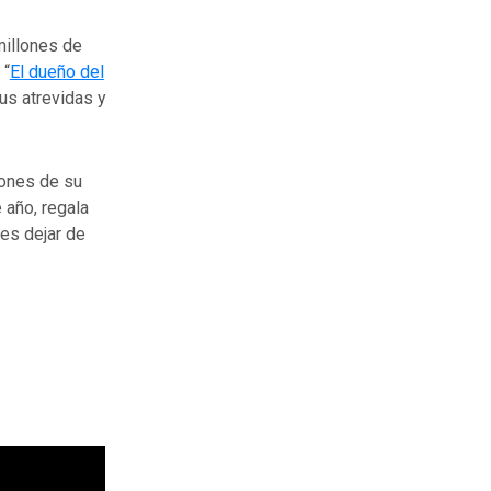
millones de
 “
El dueño del
us atrevidas y
iones de su
 año, regala
des dejar de