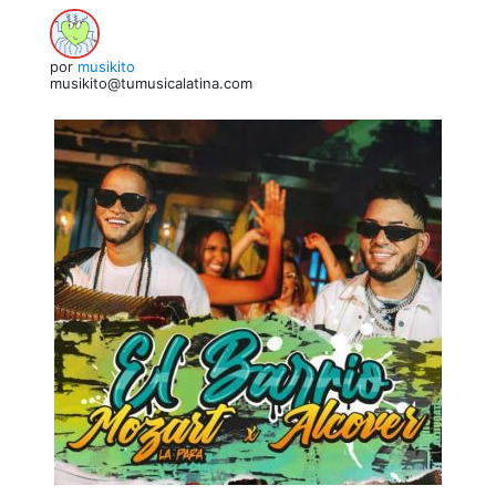
por
musikito
musikito@tumusicalatina.com