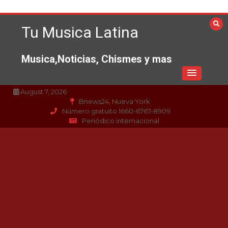
Saltar
al
Tu Musica Latina
contenido
Musica,Noticias, Chismes y mas
August 7, 2026
Bnews24, Nueva York
Número gratuito 1660-6767-8909
Periódico internacional