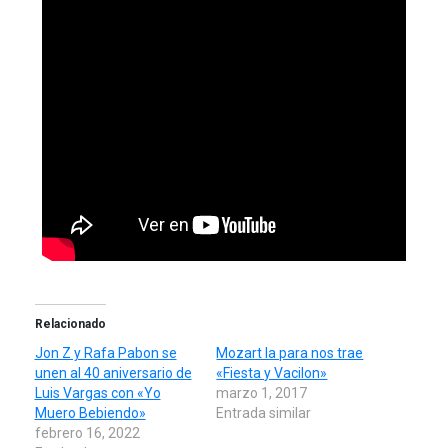
Relacionado
Jon Z y Rafa Pabon se
Mozart la para nos trae
unen al 40 aniversario de
«Fiesta y Vacilon»
Luis Vargas con «Yo
marzo 1, 2017
Muero Bebiendo»
Entrada similar
febrero 16, 2022